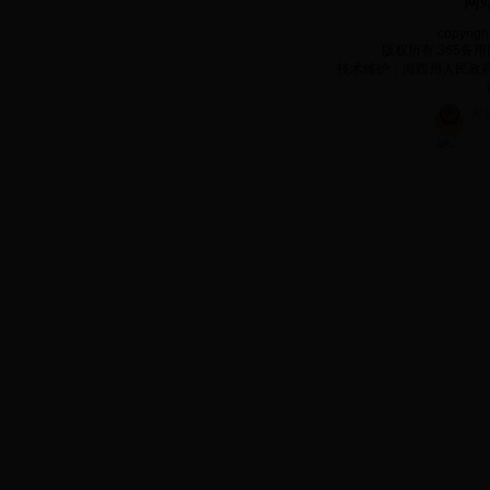
网
copyrigh
版权所有:365备用网
技术维护：海西州人民政府电子政
青公