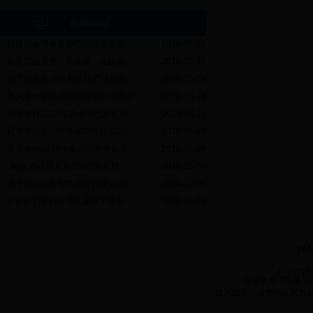
·
财政部会同有关部门积极推进贫...
2018-05-22
·
国务院国资委、财政部、证监会...
2018-05-21
·
关于完善市场约束机制 严格防范...
2018-05-18
·
收入平稳较快增长 环保税顺利开征
2018-05-16
·
关于做好2018年农业生产发展等...
2018-05-11
·
辽宁专员办：狠抓保障性安居工...
2018-05-10
·
关于做好2018年地方政府债券发...
2018-05-09
·
“双创”和小微再迎600亿元减税...
2018-05-07
·
关于加强地方预算执行管理 加快...
2018-05-04
·
财政部召开财政系统廉政工作会...
2018-05-03
网
copyrigh
版权所有:365备用网
技术维护：海西州人民政府电子政