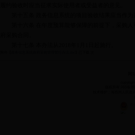
履约验收时应当征求实际使用者或受益者的意见。
第十五条 政务信息系统的项目验收结果应当作
第十六条 在年度预算能够保障的前提下，采购
府采购合同。
第十七条 本办法从2018年1月1日起施行。
附件【
政务信息系统政府采购管理暂行办法.doc
】
已下载
次
网
copyrigh
版权所有:365备用网
技术维护：海西州人民政府电子政
青公