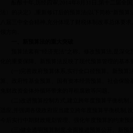
酝酿十年,历经四审,2014年8月31日,第十
法〉的决定》,重新修订后的预算法(以下简称“新预算法
八届三中全会精神,充分体现了财税体制改革总体要求
领方向。
一、新预算法的重大突破
预算法素有“经济宪法”之称。修改预算法,是深
化的重要保障。新预算法反映了现代预算管理的基本要
(一)完善政府预算体系,实行全口径预算。新预算
算、政府性基金预算、国有资本经营预算、社会保险
免财政资金体外循环带来的寻租腐败等问题。
(二)改进预算控制方式,建立跨年度预算平衡机
适应,并强调各级政府应当建立跨年度预算平衡机制,
今后实行中期财政规划管理、强化年度预算的约束预
(三)健全透明预算制度,全面推进预算公开。新预