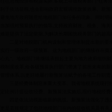
往往忽视经济和税源实际,客观上导致税务部门“任务治税
利于依法征税,也会影响政府宏观调控政策效果。新预
避免地方政府随意给地税部门加任务的现象。同时明确
当加强对预算执行的领导,支持政府财政、税务、海
难题提供了法定依据,为解决长期困扰税务部门的超
二是对地税部门机构设制和管理体制提出新的要
实行一级政府一级预算。这为地税部门的继续存在奠定
心丸”。地税部门将继续承担起主要为地方政府组织财
税制度改革,给各级预算执行部门带来了前所未有的新
管理体系,以更好地履行新预算法赋予的各项工作职责
三是经费体制迎来重大变革。我省地税系统现行经
定比例计提征收经费。新预算法实施后,现行地税经费
四是依法治税面临新的挑战。新预算法强化了违法
更是直接规定了包括地税部门在内的征收机关及有关