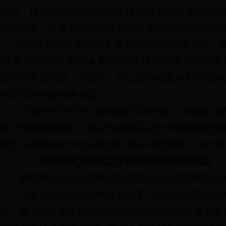
决算、预算执行情况的报告及报表,应当在批准后向社
做出说明。这将有效强化社会对预算活动的监督,促进
(四)完善转移支付制度,规范地方政府债务管理
构,减少“跑步钱进”现象和中央部门对地方事权的不
政府债务怎么借、怎么管、怎么还的问题,有利于把地
制,防范和化解债务风险。
(五)坚持厉行节约,硬化预算支出约束。新预算
则,严格控制各部门、各单位的机关运行经费和楼堂馆
规定,在预算执行中,各级政府一般不制定增加、减少
二、新预算法为地税工作提供新的机遇和挑战
新预算法的出台是财政制度建设具有里程碑意义
一是为依法治税提供有力保障。原预算法规定预
务。做为预算收入征收部门,依法组织税收收入是税务