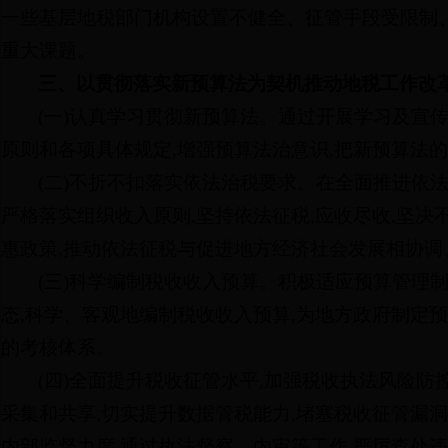
一些基层地税部门机构设置不健全、征管手段受限制、
重大课题。
三、以贯彻落实新预算法为契机推动地税工作改
(一)认真学习贯彻新预算法。通过开展学习及宣
原则和各项具体规定,增强预算法治意识,把新预算法
(二)不折不扣落实依法治税要求。在全面推进依
严格落实组织收入原则,坚持依法征税,应收尽收,坚
惠政策,推动依法征税与促进地方经济社会发展相协调
(三)科学编制税收收入预算。积极适应预算管理
态,科学、客观地编制税收收入预算,为地方政府制定
的考核体系。
(四)全面提升税收征管水平,加强税收执法风险防
采集和共享,切实提升数据管税能力,堵塞税收征管漏
内部监督力度,通过执法督察、内审等工作,严厉查处