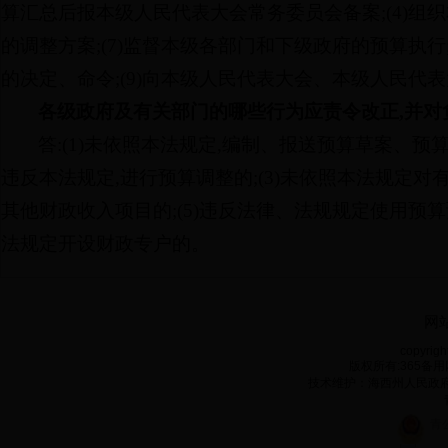
算汇总后报本级人民代表大会常务委员会备案;(4)组织本
的调整方案;(7)监督本级各部门和下级政府的预算执
的决定、命令;(9)向本级人民代表大会、本级人民
各级政府及有关部门的哪些行为应责令改正,并对
答:(1)未依照本法规定,编制、报送预算草案、预
违反本法规定,进行预算调整的;(3)未依照本法规定对
其他财政收入项目的;(5)违反法律、法规规定使用预
法规定开设财政专户的。
网
copyrigh
版权所有:365备用网
技术维护：海西州人民政府电子政
青公