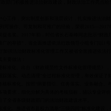
各地财政部门积极推进法治财政建设，财政法治工作亮点
中心工作，突出制度创新和顶层设计，扎实推进法治财
列可操作、可复制和可推广的经验，荣获2015—201
提名奖。2017年初，时任省长石泰峰同志批示“财
推广的举措”，省全面推进依法行政领导小组专门以1
厅加强法治财政标准化管理工作又被省全面推进依法行政工
其主要做法：
理标准化。出台《财政规范性文件标准化管理规范》，
跟踪落实、动态清理”全过程标准化管理，有效保证了
考核标准化。按照“纲要指引、任务落实、业务融合、
各项要求，细化分解为具体的考核指标，辅以专业评价
升了全省各级财政部门的法治财政建设水平。
准化。推进省市县权力清单“三级四同”标准化建设，