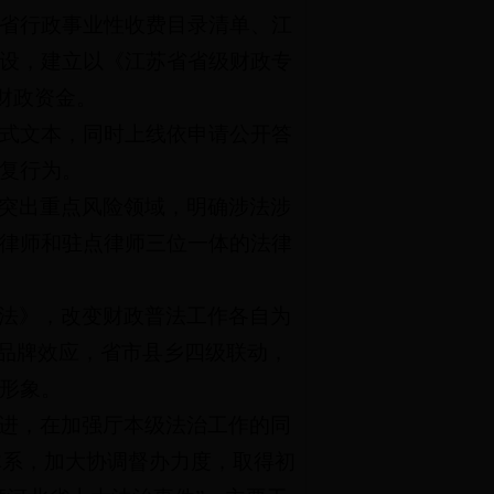
省行政事业性收费目录清单、江
设，建立以《江苏省省级财政专
财政资金。
格式文本，同时上线依申请公开答
复行为。
突出重点风险领域，明确涉法涉
律师和驻点律师三位一体的法律
法》，改变财政普法工作各自为
的品牌效应，省市县乡四级联动，
形象。
进，在加强厅本级法治工作的同
体系，加大协调督办力度，取得初