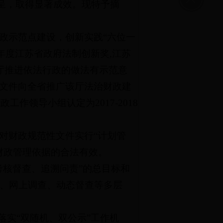
纷呈，取得显著成效。现特予摘
政示范点建设，创新实践“六位一
7年度江苏省政府法制创新奖,江苏
政厅推进依法行政的做法有示范意
号文件向全省推广该厅法治财政建
作领导小组认定为2017-2018
对财政规范性文件实行“计划管
财政管理依据的合法有效。
考核督查、追溯问责”的总目标和
、网上调查、动态督查等多层
落实“双随机、双公示”工作机