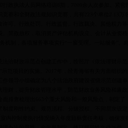
政执法人员网络培训8期，7000余人次参加。紧密围绕
竞赛和全财政法规知识竞赛，共有223个单位2.13万
政许可、行政处罚、行政监督、行政裁决、其他权力等
设。简政放权，取消资产评估机构设立、会计从业资格
服务机制，各项服务事项实行“一窗受理、一站服务”。
统法治财政示范点创建工作中，按照厅《依法理财示范
”示范项目的实施。2017年，经青海省有关方面组织
工作领导小组确定为八个法治政府建设省级示范创建单
法理财，提升财政管理水平，防范财政业务风险和廉政
面排查梳理出663个重大风险和一般风险点，制定了
了制度刚性约束、规范流程、分级授权、不同层次设定
各处室内控制度执行情况纳入年度目标责任考核，确保发
管理办法的思路，全年新制定、修订规范性文件26件