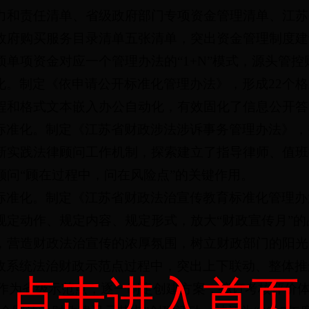
力和责任清单、省级政府部门专项资金管理清单、江苏
政府购买服务目录清单五张清单，突出资金管理制度建
单项资金对应一个管理办法的“1+N”模式，源头管控
化。制定《依申请公开标准化管理办法》，形成22个
程和格式文本嵌入办公自动化，有效固化了信息公开答
标准化。制定《江苏省财政涉法涉诉事务管理办法》，
新实践法律顾问工作机制，探索建立了指导律师、值班
顾问“顾在过程中，问在风险点”的关键作用。
标准化。制定《江苏省财政法治宣传教育标准化管理办
规定动作、规定内容、规定形式，放大“财政宣传月”
，营造财政法治宣传的浓厚氛围，树立财政部门的阳光
政系统法治财政示范点过程中，突出上下联动、整体推
点击进入首页
政局作为省级示范点，逐一制定创建方案，拟订考核评价