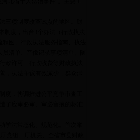
度河北省十大法治事件”。主要工
法三项制度改革试点的地区。财
基本制度，出台3个办法（行政执法
流程图、行政执法服务指南、执法
人员清单、音像记录事项清单、随
行政许可、行政收费等财政执法
善，执法争议有效减少，群众满
制度，协调推进公平竞争审查工
造了应审必审、审必留痕的标准
动学法常态化、规范化。首次举
组织厅党组、厅机关、全省市县财政