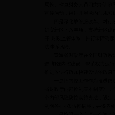
局长、省直财务人员四类培训班和行
宣传活动，组织开展党内法规知识
四是深化放管服改革。对行
雄安新区下放事项，支持新区建
开”财政监管体系，推行零障碍
法涉诉风险。
青海省财政厅在全国财政系
进“加强内控建设，规范权力运行
推进依法行政加快建设法治政府
一是把内控工作作为推进依
省财政厅内部控制基本制度》，全
个内部风险防控实施办法，设定
制衡等414条防控措施，并将
二是按照一个专项一个资金