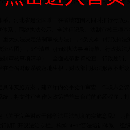
全国法治财政建设示范点”创建活动，被评为“2017年
体系。河北省是全国唯一在省域范围内同时推行行政执
执法制度体系，围绕执法公示、全过程记录、法制审核三项
、重大执法决定法制审核办法），4类文本（行政执法
核流程图），5个清单（行政执法事项清单、行政执法
法制审核事项清单），全面规范监督检查、行政处罚、
经在全省财政系统落地生根，财政部门执法形象不断改
定具体实施方案，建立厅内公平竞争审查工作联席会议
系统，将文件审查作为政策措施出台前的必经程序，打
定《关于完善财政干部学法用法制度的实施意见》，推
开发行期刊开设法治专栏。构筑“4+1”普法培训体系，