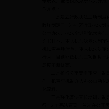
步成效。全省财政系统深入开展“
作亮点：
一是建立行政执法三项制度
政厅制定了 “3+4+5”行政
公示办法、执法全过程记录办法
文书样本、重大执法决定法制审
机抽查事项清单、重大执法决定
行为。目前财政执法三项制度已
意度不断提高。
二是推行公平竞争审查。制
作。把审查机制嵌入办公自动化
化流程。
三是强化普法宣传培训。制
行“12.4”宪法宣誓，首次在公