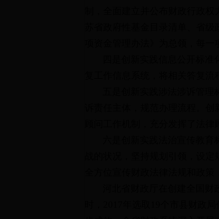
制，全面建立并公布财政行政权
苏省政府性基金目录清单、省级
项资金管理办法》为总领，每一项
四是创新实践信息公开标准
复工作信息系统，将相关答复流
五是创新实践涉法涉诉管理
诉责任主体，规范办理流程。创
顾问工作机制，充分发挥了法律
六是创新实践法治宣传教育
战的状况，坚持规划引领，设定
全方位宣传财政法律法规和政策
河北省财政厅在创建全国财
时，2017年选取19个市县财