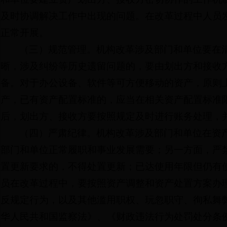
及时协调解决工作中出现的问题。在改革过程中人员
正常开展。
（三）规范管理。机构改革涉及部门和单位要在
晰，涉及纠纷等历史遗留问题的，要由划出方和接收
备。对于办公设备、软件等可方便移动的资产，原则上
产，已有资产配置标准的，应当在相关资产配置标准
后，划出方、接收方要按照规定及时进行账务处理，
（四）严肃纪律。机构改革涉及部门和单位在资
部门和单位正常履职和事业发展需要；另一方面，严
置更新要求的，不得处置更新；已达使用年限但仍有
员在改革过程中，要按照资产调整和资产处置方案办
反规定行为，以及其他滥用职权、玩忽职守、徇私舞
华人民共和国监察法》、《财政违法行为处罚处分条