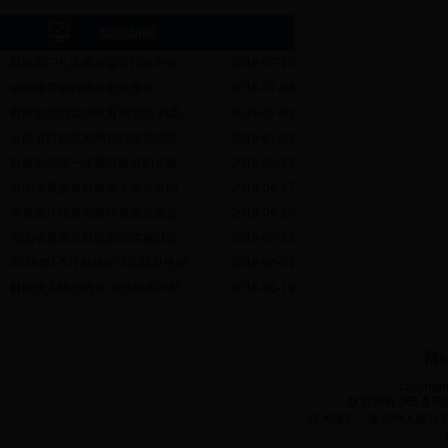
·
财政部门扎实推进会计行政审批...
2018-07-10
·
减税降费获得感将加速显现
2018-07-04
·
财政部启动警示教育周活动 刘昆...
2018-07-03
·
云南省财政统筹用好社保兜底政...
2018-07-02
·
财政部拟进一步规范政府购买服...
2018-06-28
·
河南省新乡市财政局多措并举助...
2018-06-27
·
绿色循环优质高效特色农业促进...
2018-06-25
·
湖南省娄底市财政启动实施财源...
2018-06-22
·
2018年1-5月财政经济实现良性循...
2018-06-21
·
财政收入稳步增长 支出结构不断...
2018-06-19
网
copyrigh
版权所有:365备用网
技术维护：海西州人民政府电子政