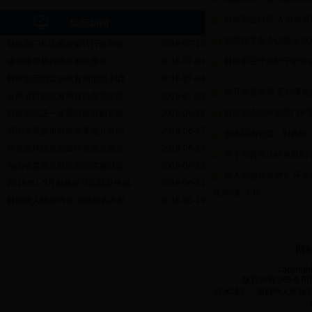
财政部会计司 人力资源
国务院常务会议确定加
·
财政部门扎实推进会计行政审批...
2018-07-10
·
减税降费获得感将加速显现
2018-07-04
财政部召开挂职干部座
·
财政部启动警示教育周活动 刘昆...
2018-07-03
以开放促发展 更好满
·
云南省财政统筹用好社保兜底政...
2018-07-02
财政部会同有关部门积
·
财政部拟进一步规范政府购买服...
2018-06-28
·
河南省新乡市财政局多措并举助...
2018-06-27
国务院国资委、财政部、
·
绿色循环优质高效特色农业促进...
2018-06-25
关于完善市场约束机制
·
湖南省娄底市财政启动实施财源...
2018-06-22
收入平稳较快增长 环保
·
2018年1-5月财政经济实现良性循...
2018-06-21
共386条 1/16
首页
上页
·
财政收入稳步增长 支出结构不断...
2018-06-19
网
copyrigh
版权所有:365备用网
技术维护：海西州人民政府电子政