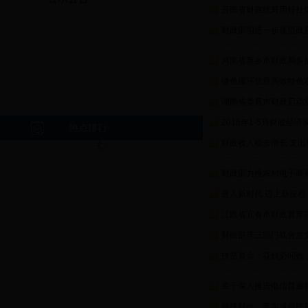
云南省财政统筹用好社
财政部拟进一步规范政府
河南省新乡市财政局多
绿色循环优质高效特色
湖南省娄底市财政启动实
2018年1-5月财政经
财政收入稳步增长 支
财政部力推农村电子商
进入新时代 迈上新征程
江西省宜春市财政贯穿
财政部等三部门联合发文
扶贫资金：花钱必问效 
关于深入推进电信普遍
福建财政：落实减税降